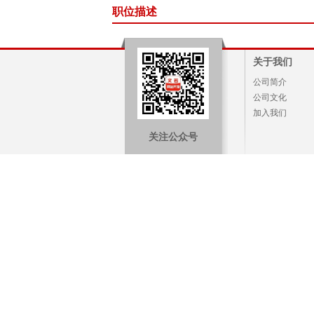
职位描述
关于我们
公司简介
公司文化
加入我们
关注公众号