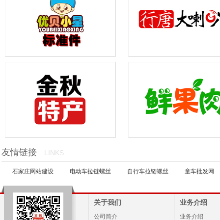
优贝标准件
行唐大喇叭
...
...
金秋特产
鲜果肉
友情链接
LINKS
...
...
石家庄网站建设
电动车拉链螺丝
自行车拉链螺丝
童车批发网
关于我们
业务介绍
公司简介
业务介绍